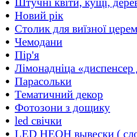
Штучнi квiти, кущi, дере
Новий рiк
Столик для виїзної церем
Чемодани
Пір'я
Лiмонаднiца «диспенсер 
Парасольки
Тематичний декор
Фотозони з дощику
led свiчки
LED НЕОН вывески ( сло