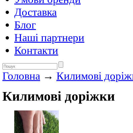
Доставка
Блог
Нашi партнери
Контакти
Головна
→
Килимовi дорiж
Килимовi дорiжки