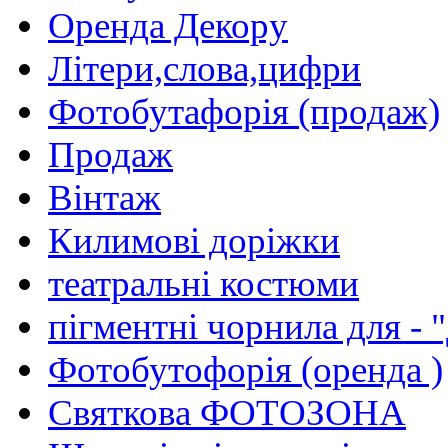
Оренда Декору
Лiтери,слова,цифри
Фотобутафорiя (продаж)
Продаж
Вiнтаж
Килимовi дорiжки
театральнi костюми
пiгментнi чорнила для - 
Фотобутофорiя (оренда )
Святкова ФОТОЗОНА