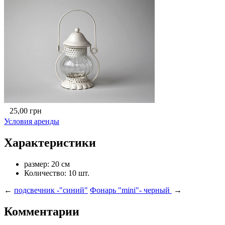
25,00
грн
Условия аренды
Характеристики
размер:
20 см
Количество:
10 шт.
←
подсвечник -"синий"
Фонарь "mini"- черный
→
Комментарии