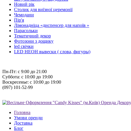
Новий рiк
Столик для виїзної церемонії
Чемодани
Пір'я
Лiмонаднiца «диспенсер для напоїв »
Парасольки
Тематичний декор
Фотозони з дощику
led свiчки
LED НЕОН вывески ( слова, фигуры)
Пн-Пт: с 9:00 до 21:00
Суббота: с 10:00 до 19:00
Воскресенье: с 10:00 до 19:00
(097) 101-52-99
Головна
Умови оренди
Доставка
Блог