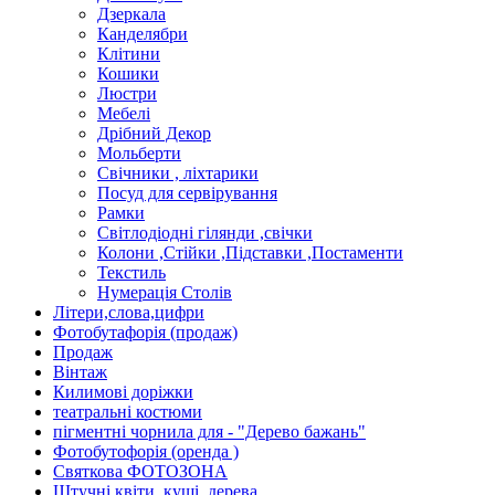
Дзеркала
Канделябри
Клiтини
Кошики
Люстри
Мебелi
Дрiбний Декор
Мольберти
Свiчники , лiхтарики
Посуд для сервiрування
Рамки
Свiтлодiоднi гiлянди ,свiчки
Колони ,Стiйки ,Пiдставки ,Постаменти
Текстиль
Нумерацiя Столiв
Лiтери,слова,цифри
Фотобутафорiя (продаж)
Продаж
Вiнтаж
Килимовi дорiжки
театральнi костюми
пiгментнi чорнила для - "Дерево бажань"
Фотобутофорiя (оренда )
Святкова ФОТОЗОНА
Штучнi квiти, кущi, дерева