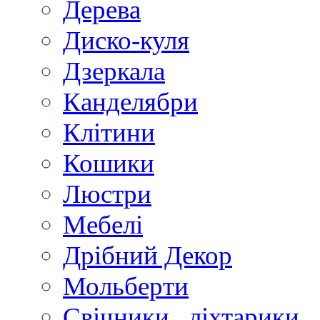
Дерева
Диско-куля
Дзеркала
Канделябри
Клiтини
Кошики
Люстри
Мебелi
Дрiбний Декор
Мольберти
Свiчники , лiхтарики