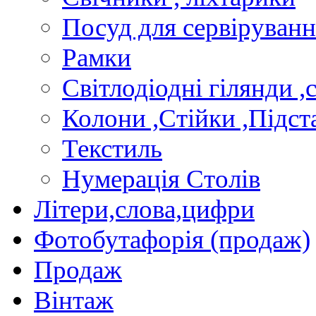
Посуд для сервiруванн
Рамки
Свiтлодiоднi гiлянди ,
Колони ,Стiйки ,Пiдст
Текстиль
Нумерацiя Столiв
Лiтери,слова,цифри
Фотобутафорiя (продаж)
Продаж
Вiнтаж