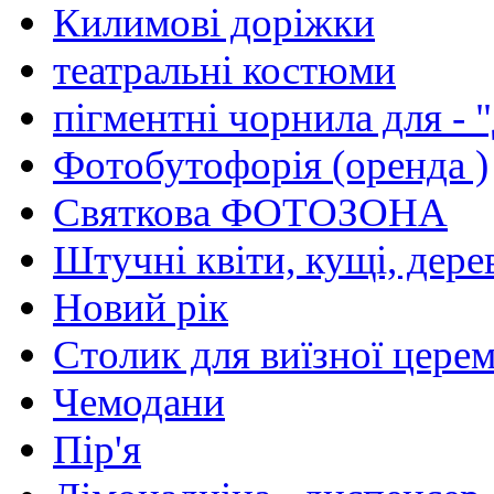
Килимовi дорiжки
театральнi костюми
пiгментнi чорнила для - 
Фотобутофорiя (оренда )
Святкова ФОТОЗОНА
Штучнi квiти, кущi, дере
Новий рiк
Столик для виїзної церем
Чемодани
Пір'я