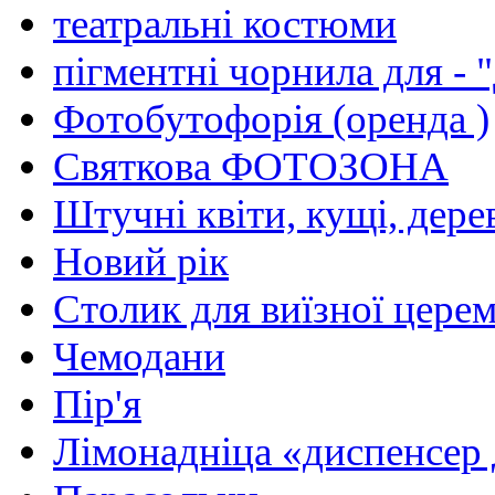
театральнi костюми
пiгментнi чорнила для - 
Фотобутофорiя (оренда )
Святкова ФОТОЗОНА
Штучнi квiти, кущi, дере
Новий рiк
Столик для виїзної церем
Чемодани
Пір'я
Лiмонаднiца «диспенсер 