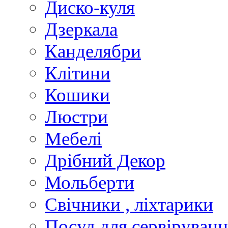
Диско-куля
Дзеркала
Канделябри
Клiтини
Кошики
Люстри
Мебелi
Дрiбний Декор
Мольберти
Свiчники , лiхтарики
Посуд для сервiруванн