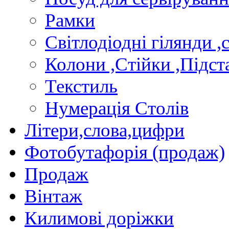
Рамки
Свiтлодiоднi гiлянди ,
Колони ,Стiйки ,Пiдст
Текстиль
Нумерацiя Столiв
Лiтери,слова,цифри
Фотобутафорiя (продаж)
Продаж
Вiнтаж
Килимовi дорiжки