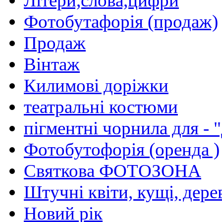
Лiтери,слова,цифри
Фотобутафорiя (продаж)
Продаж
Вiнтаж
Килимовi дорiжки
театральнi костюми
пiгментнi чорнила для - 
Фотобутофорiя (оренда )
Святкова ФОТОЗОНА
Штучнi квiти, кущi, дере
Новий рiк