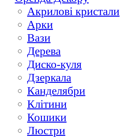
Акриловi кристали
Арки
Вази
Дерева
Диско-куля
Дзеркала
Канделябри
Клiтини
Кошики
Люстри