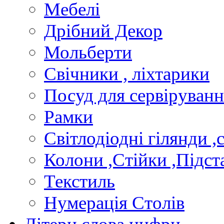
Мебелi
Дрiбний Декор
Мольберти
Свiчники , лiхтарики
Посуд для сервiруванн
Рамки
Свiтлодiоднi гiлянди ,
Колони ,Стiйки ,Пiдст
Текстиль
Нумерацiя Столiв