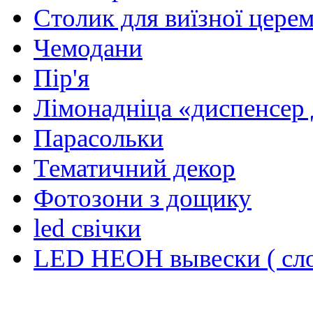
Столик для виїзної церем
Чемодани
Пір'я
Лiмонаднiца «диспенсер 
Парасольки
Тематичний декор
Фотозони з дощику
led свiчки
LED НЕОН вывески ( сло