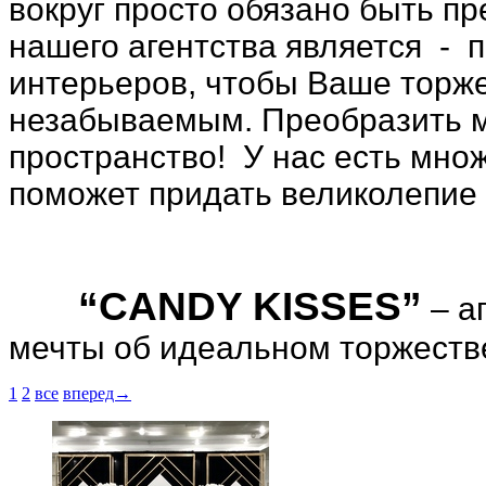
вокруг просто обязано быть п
нашего агентства является - 
интерьеров, чтобы Ваше торж
незабываемым. Преобразить 
пространство! У нас есть мно
поможет придать великолепие
“CANDY KISSES”
– а
мечты об идеальном торжеств
1
2
все
вперед→