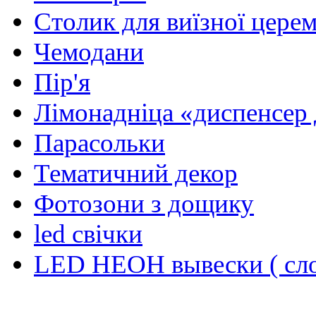
Столик для виїзної церем
Чемодани
Пір'я
Лiмонаднiца «диспенсер 
Парасольки
Тематичний декор
Фотозони з дощику
led свiчки
LED НЕОН вывески ( сло