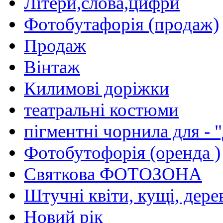
Лiтери,слова,цифри
Фотобутафорiя (продаж)
Продаж
Вiнтаж
Килимовi дорiжки
театральнi костюми
пiгментнi чорнила для - 
Фотобутофорiя (оренда )
Святкова ФОТОЗОНА
Штучнi квiти, кущi, дере
Новий рiк