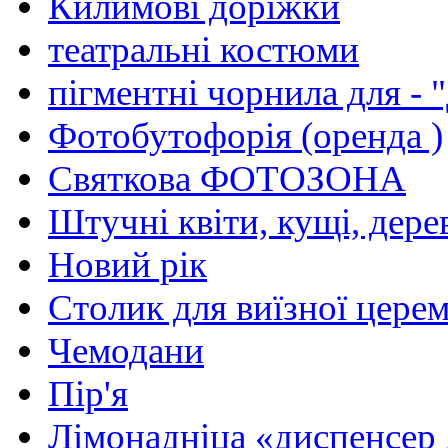
Килимовi дорiжки
театральнi костюми
пiгментнi чорнила для - 
Фотобутофорiя (оренда )
Святкова ФОТОЗОНА
Штучнi квiти, кущi, дере
Новий рiк
Столик для виїзної церем
Чемодани
Пір'я
Лiмонаднiца «диспенсер 